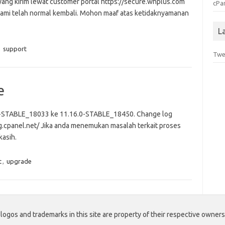
 yang kirim lewat customer portal https://secure.whplus.com
cPa
 kami telah normal kembali. Mohon maaf atas ketidaknyamanan
L
,
support
Twe
e
1.0-STABLE_18033 ke 11.16.0-STABLE_18450. Change log
og.cpanel.net/ Jika anda menemukan masalah terkait proses
kasih.
t
,
upgrade
ogos and trademarks in this site are property of their respective owners