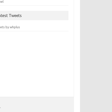
nel
atest Tweets
ets by whplus
.