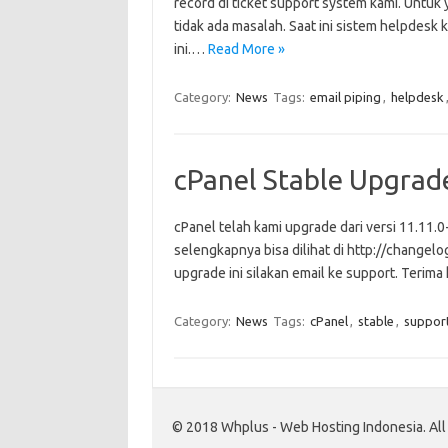
record di ticket support system kami. Untuk
tidak ada masalah. Saat ini sistem helpdesk
ini.…
Read More »
Category:
News
Tags:
email piping
,
helpdesk
cPanel Stable Upgrad
cPanel telah kami upgrade dari versi 11.1
selengkapnya bisa dilihat di http://changel
upgrade ini silakan email ke support. Terima 
Category:
News
Tags:
cPanel
,
stable
,
suppor
© 2018 Whplus - Web Hosting Indonesia. All l