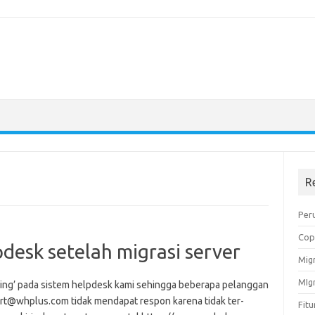
R
Peru
Cop
desk setelah migrasi server
Migr
MIg
iping’ pada sistem helpdesk kami sehingga beberapa pelanggan
ort@whplus.com tidak mendapat respon karena tidak ter-
Fit