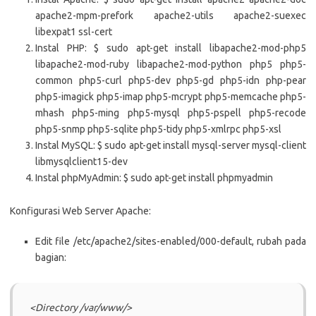
apache2-mpm-prefork apache2-utils apache2-suexec
libexpat1 ssl-cert
Instal PHP: $ sudo apt-get install libapache2-mod-php5
libapache2-mod-ruby libapache2-mod-python php5 php5-
common php5-curl php5-dev php5-gd php5-idn php-pear
php5-imagick php5-imap php5-mcrypt php5-memcache php5-
mhash php5-ming php5-mysql php5-pspell php5-recode
php5-snmp php5-sqlite php5-tidy php5-xmlrpc php5-xsl
Instal MySQL: $ sudo apt-get install mysql-server mysql-client
libmysqlclient15-dev
Instal phpMyAdmin: $ sudo apt-get install phpmyadmin
Konfigurasi Web Server Apache:
Edit file /etc/apache2/sites-enabled/000-default, rubah pada
bagian:
<Directory /var/www/>