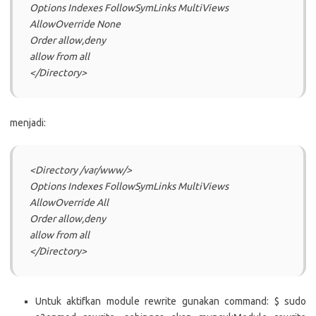
Options Indexes FollowSymLinks MultiViews
AllowOverride None
Order allow,deny
allow from all
</Directory>
menjadi:
<Directory /var/www/>
Options Indexes FollowSymLinks MultiViews
AllowOverride All
Order allow,deny
allow from all
</Directory>
Untuk aktifkan module rewrite gunakan command: $ sudo