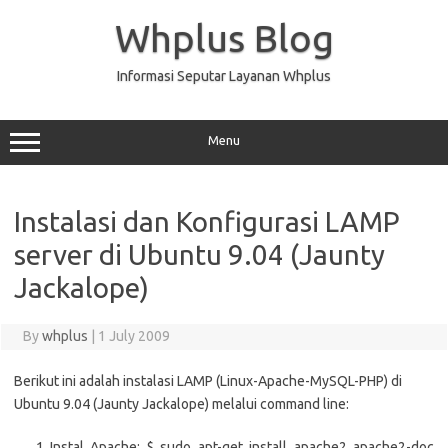
Skip
to
Whplus Blog
content
Informasi Seputar Layanan Whplus
Menu
Instalasi dan Konfigurasi LAMP
server di Ubuntu 9.04 (Jaunty
Jackalope)
By
whplus
|
1 July 2009
Berikut ini adalah instalasi LAMP (Linux-Apache-MySQL-PHP) di
Ubuntu 9.04 (Jaunty Jackalope) melalui command line:
Instal Apache: $ sudo apt-get install apache2 apache2-doc