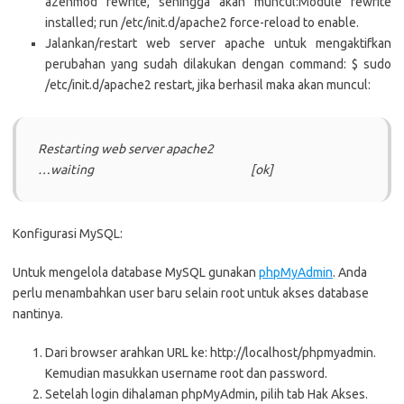
a2enmod rewrite, sehingga akan muncul:Module rewrite
installed; run /etc/init.d/apache2 force-reload to enable.
Jalankan/restart web server apache untuk mengaktifkan
perubahan yang sudah dilakukan dengan command: $ sudo
/etc/init.d/apache2 restart, jika berhasil maka akan muncul:
Restarting web server apache2
…waiting [ok]
Konfigurasi MySQL:
Untuk mengelola database MySQL gunakan
phpMyAdmin
. Anda
perlu menambahkan user baru selain root untuk akses database
nantinya.
Dari browser arahkan URL ke: http://localhost/phpmyadmin.
Kemudian masukkan username root dan password.
Setelah login dihalaman phpMyAdmin, pilih tab Hak Akses.