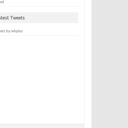
nel
atest Tweets
ets by whplus