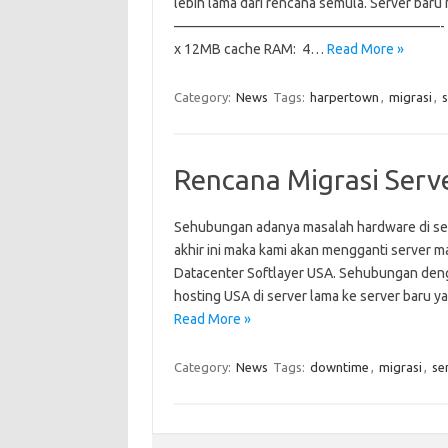
lebih lama dari rencana semula. Server baru m
———————————————————- Processor: 
x 12MB cache RAM: 4…
Read More »
Category:
News
Tags:
harpertown
,
migrasi
,
s
Rencana Migrasi Serv
Sehubungan adanya masalah hardware di se
akhir ini maka kami akan mengganti server m
Datacenter Softlayer USA. Sehubungan den
hosting USA di server lama ke server baru y
Read More »
Category:
News
Tags:
downtime
,
migrasi
,
se