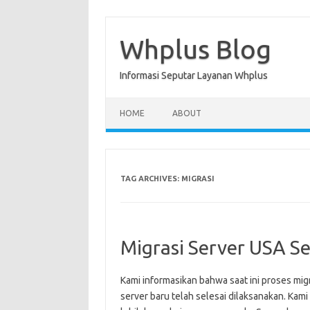
Skip
to
content
Whplus Blog
Informasi Seputar Layanan Whplus
HOME
ABOUT
TAG ARCHIVES:
MIGRASI
Migrasi Server USA Se
Kami informasikan bahwa saat ini proses mig
server baru telah selesai dilaksanakan. Ka