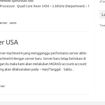
emiliki spesifikasi sbb:
cPa
Quad Core Xeon 5430 – 2.66GHz (Harpertown) – 1
L
erver
,
xeon
Twe
er USA
rver machine04 yang mengganggu performansi server akhir-
achine04 dengan server baru. Server baru tetap berlokasi di
gan itu maka kami akan melakukan MIGRASI account-account
ang akan dilaksanakan pada: – Hari/Tanggal : Sabtu…
rver