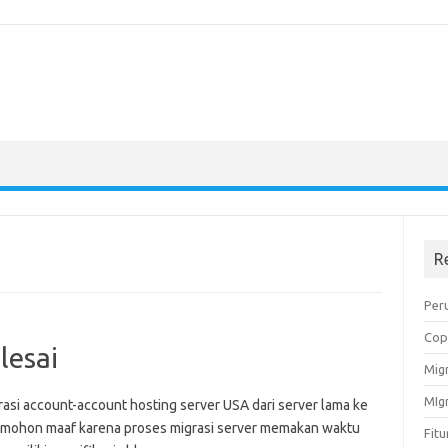
R
Peru
Cop
lesai
Migr
MIg
rasi account-account hosting server USA dari server lama ke
mi mohon maaf karena proses migrasi server memakan waktu
Fit