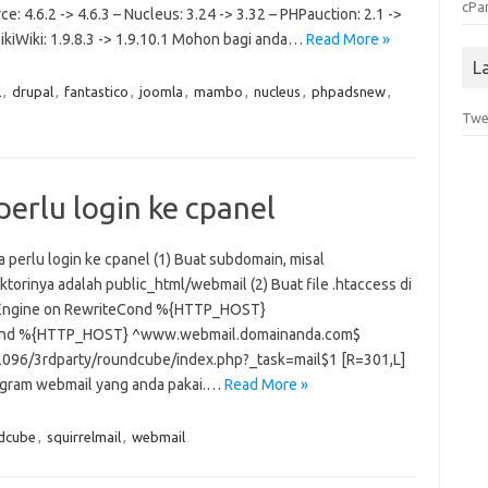
cPa
: 4.6.2 -> 4.6.3 – Nucleus: 3.24 -> 3.32 – PHPauction: 2.1 ->
TikiWiki: 1.9.8.3 -> 1.9.10.1 Mohon bagi anda…
Read More »
L
l
,
drupal
,
fantastico
,
joomla
,
mambo
,
nucleus
,
phpadsnew
,
Twe
erlu login ke cpanel
perlu login ke cpanel (1) Buat subdomain, misal
rinya adalah public_html/webmail (2) Buat file .htaccess di
riteEngine on RewriteCond %{HTTP_HOST}
Cond %{HTTP_HOST} ^www.webmail.domainanda.com$
:2096/3rdparty/roundcube/index.php?_task=mail$1 [R=301,L]
rogram webmail yang anda pakai.…
Read More »
dcube
,
squirrelmail
,
webmail