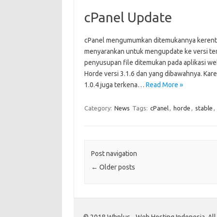
cPanel Update
cPanel mengumumkan ditemukannya kerentan
menyarankan untuk mengupdate ke versi ter
penyusupan file ditemukan pada aplikasi web
Horde versi 3.1.6 dan yang dibawahnya. Kar
1.0.4 juga terkena…
Read More »
Category:
News
Tags:
cPanel
,
horde
,
stable
,
Post navigation
←
Older posts