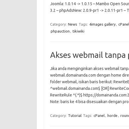
Joomla: 1.0.14 -> 1.0.15 – Mambo Open Source
3.2 – phpAdsNew: 2.0.9-pr1 -> 2.0.11-pr1 – 
Category:
News
Tags:
4images gallery
,
cPane
phpauction
,
tikiwiki
Akses webmail tanpa p
Jika anda menginginkan akses webmail tanpa 
webmail.domainanda.com dengan home direkto
folder webmail, isikan baris berikut: Rew
^webmail.domainanda.com$ [OR] Rewrite
RewriteRule ^(.*)$ https://domainanda.com
Note: baris ke 4 bisa disesuaikan dengan p
Category:
Tutorial
Tags:
cPanel
,
horde
,
roun