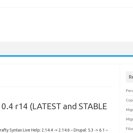
R
Peru
Cop
.10.4 r14 (LATEST and STABLE
Migr
MIg
Fit
rafty Syntax Live Help: 2.14.4 -> 2.14.6 – Drupal: 5.3 -> 6.1 –