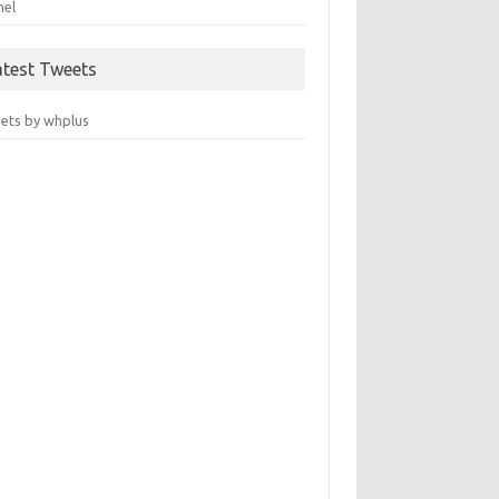
nel
atest Tweets
ets by whplus