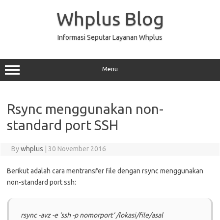
Skip
to
Whplus Blog
content
Informasi Seputar Layanan Whplus
Menu
Rsync menggunakan non-
standard port SSH
By
whplus
|
30 November 2016
Berikut adalah cara mentransfer file dengan rsync menggunakan
non-standard port ssh:
rsync -avz -e ‘ssh -p nomorport’ /lokasi/file/asal