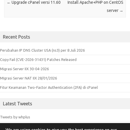
←
Upgrade cPanel versi 11.60
Install Apache+PHP on CentOS
server
→
Recent Posts
Perubahan IP DNS Cluster USA (ns3) per 8 Juli 2026
Copy Fail (CVE-2026-31431) Patches Released
Migrasi Server IIX 30-04-2026
MIgrasi Server NAT IIX 28/01/2026
Fitur Keamanan Two-Factor Authentication (2FA) di cPanel
Latest Tweets
Tweets by whplus
We are using cookies to give you the best experience on our