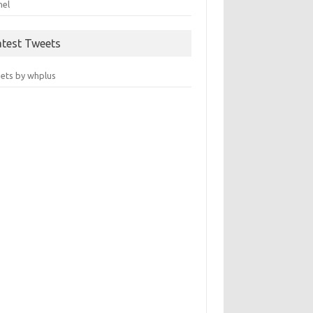
nel
atest Tweets
ets by whplus