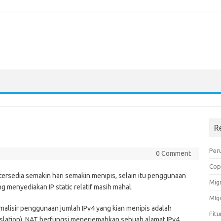
R
Peru
0 Comment
Cop
 tersedia semakin hari semakin menipis, selain itu penggunaan
Migr
 menyediakan IP static relatif masih mahal.
MIg
malisir penggunaan jumlah IPv4 yang kian menipis adalah
Fit
lation). NAT berfungsi menerjemahkan sebuah alamat IPv4