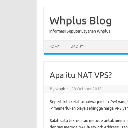
Skip
to
content
Whplus Blog
Informasi Seputar Layanan Whplus
HOME
ABOUT
Apa itu NAT VPS?
By
whplus
|
28 October 2015
Seperti kita ketahui bahwa jumlah IPv4 yang
IP memerlukan biaya sehingga harga VPS yang
Salah satu teknik atau metode untuk memini
dengan metode NAT (Network Address Trans