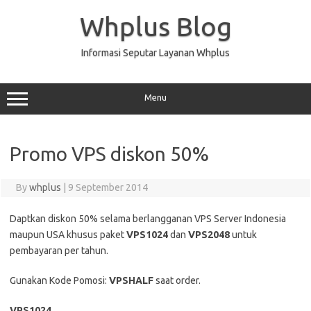
Skip
to
Whplus Blog
content
Informasi Seputar Layanan Whplus
Menu
Promo VPS diskon 50%
By
whplus
|
9 September 2014
Daptkan diskon 50% selama berlangganan VPS Server Indonesia
maupun USA khusus paket
VPS1024
dan
VPS2048
untuk
pembayaran per tahun.
Gunakan Kode Pomosi:
VPSHALF
saat order.
VPS1024