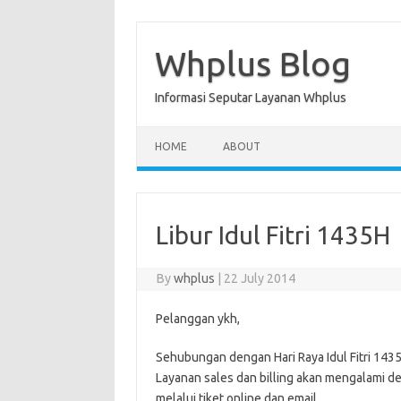
Skip
to
content
Whplus Blog
Informasi Seputar Layanan Whplus
HOME
ABOUT
Libur Idul Fitri 1435H
By
whplus
|
22 July 2014
Pelanggan ykh,
Sehubungan dengan Hari Raya
Idul
Fitri
1435H
Layanan sales dan billing akan mengalami d
melalui tiket online dan email.