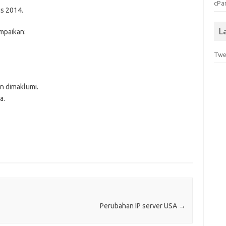
cPa
us 2014.
L
mpaikan:
Twe
n dimaklumi.
a.
Perubahan IP server USA
→