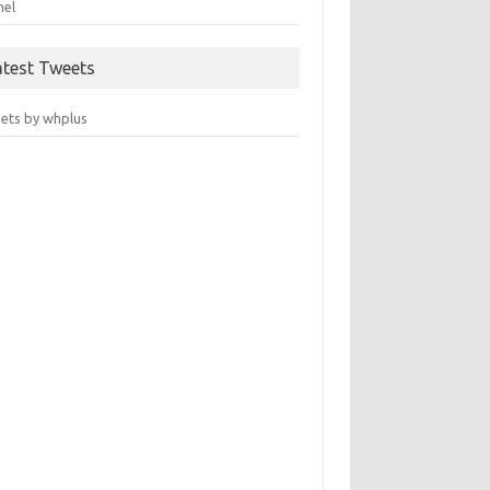
nel
atest Tweets
ets by whplus