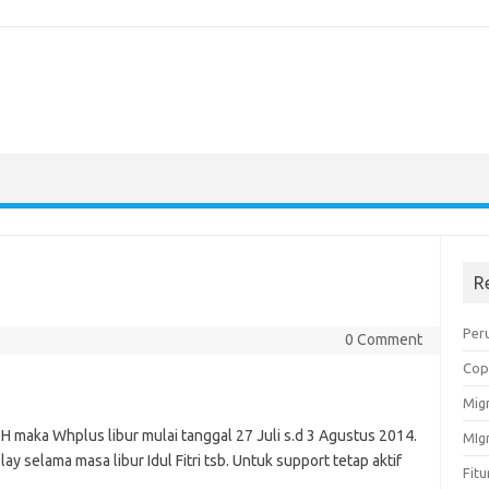
R
Peru
0 Comment
Cop
Migr
 maka Whplus libur mulai tanggal 27 Juli s.d 3 Agustus 2014.
MIg
elay selama masa libur
Idul
Fitri
tsb. Untuk support tetap aktif
Fit