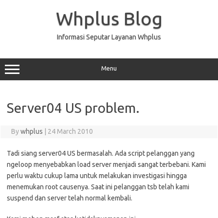
Skip
to
Whplus Blog
content
Informasi Seputar Layanan Whplus
Menu
Server04 US problem.
By
whplus
|
24 March 2010
Tadi siang server04 US bermasalah. Ada script pelanggan yang
ngeloop menyebabkan load server menjadi sangat terbebani. Kami
perlu waktu cukup lama untuk melakukan investigasi hingga
menemukan root causenya. Saat ini pelanggan tsb telah kami
suspend dan server telah normal kembali.