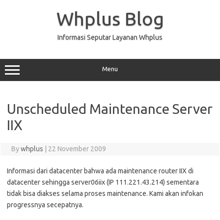
Skip
to
Whplus Blog
content
Informasi Seputar Layanan Whplus
Menu
Unscheduled Maintenance Server
IIX
By
whplus
|
22 November 2009
Informasi dari datacenter bahwa ada maintenance router IIX di
datacenter sehingga server06iix (IP 111.221.43.214) sementara
tidak bisa diakses selama proses maintenance. Kami akan infokan
progressnya secepatnya.