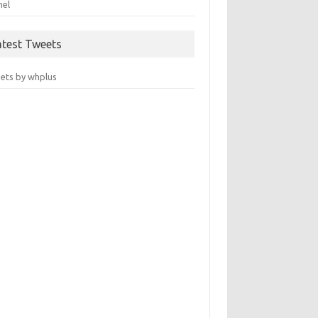
nel
atest Tweets
ets by whplus