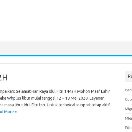
42H
R
Peru
aikan: Selamat Hari Raya Idul Fitri 1442H Mohon Maaf Lahir
aka Whplus libur mulai tanggal 12 – 18 Mei 2020. Layanan
Cop
 masa libur Idul Fitri tsb. Untuk technical support tetap aktif
Migr
ad More »
MIg
Fit