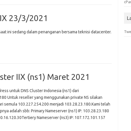
cPa
IX 23/3/2021
L
saat ini sedang dalam penanganan bersama teknisi datacenter.
Twe
ter IIX (ns1) Maret 2021
ess untuk DNS Cluster Indonesia (ns1) dari
180 Untuk reseller yang menggunakan private NS silakan
 dari semula 103.227.254.200 menjadi 103.28.23.180.Kami telah
pnya adalah sbb: Primary Nameserver (ns1) IP: 103.28.23.180
0.16.120.30Tertiery Nameserver (ns3) IP: 107.172.101.157